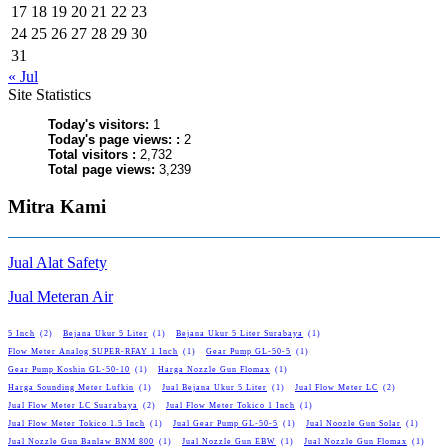
17
18
19
20
21
22
23
24
25
26
27
28
29
30
31
« Jul
Site Statistics
Today's visitors:
1
Today's page views: :
2
Total visitors :
2,732
Total page views:
3,239
Mitra Kami
Jual Alat Safety
Jual Meteran Air
5 Inch
(2)
Bejana Ukur 5 Liter
(1)
Bejana Ukur 5 Liter Surabaya
(1)
Flow Meter Analog SUPER-RFAY 1 Inch
(1)
Gear Pump GL-50-5
(1)
Gear Pump Koshin GL-50-10
(1)
Harga Nozzle Gun Flomax
(1)
Harga Sounding Meter Lufkin
(1)
Jual Bejana Ukur 5 Liter
(1)
Jual Flow Meter LC
(2)
Jual Flow Meter LC Suarabaya
(2)
Jual Flow Meter Tokico 1 Inch
(1)
Jual Flow Meter Tokico 1.5 Inch
(1)
Jual Gear Pump GL-50-5
(1)
Jual Noozle Gun Solar
(1)
Jual Nozzle Gun Banlaw BNM 800
(1)
Jual Nozzle Gun EBW
(1)
Jual Nozzle Gun Flomax
(1)