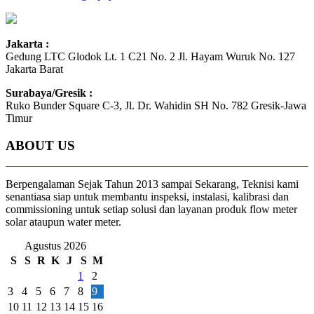
Jakarta :
Gedung LTC Glodok Lt. 1 C21 No. 2 Jl. Hayam Wuruk No. 127
Jakarta Barat
Surabaya/Gresik :
Ruko Bunder Square C-3, Jl. Dr. Wahidin SH No. 782 Gresik-Jawa
Timur
ABOUT US
Berpengalaman Sejak Tahun 2013 sampai Sekarang, Teknisi kami
senantiasa siap untuk membantu inspeksi, instalasi, kalibrasi dan
commissioning untuk setiap solusi dan layanan produk flow meter
solar ataupun water meter.
Agustus 2026
S
S
R
K
J
S
M
1
2
3
4
5
6
7
8
9
10
11
12
13
14
15
16