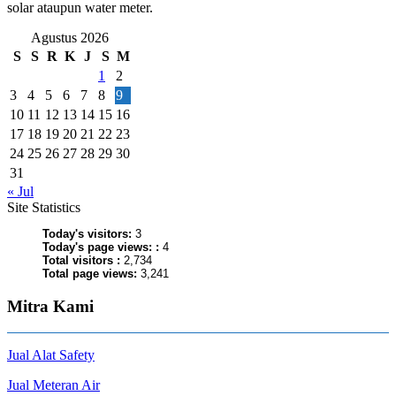
solar ataupun water meter.
Agustus 2026
S
S
R
K
J
S
M
1
2
3
4
5
6
7
8
9
10
11
12
13
14
15
16
17
18
19
20
21
22
23
24
25
26
27
28
29
30
31
« Jul
Site Statistics
Today's visitors:
3
Today's page views: :
4
Total visitors :
2,734
Total page views:
3,241
Mitra Kami
Jual Alat Safety
Jual Meteran Air