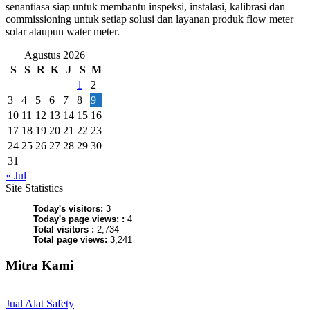
senantiasa siap untuk membantu inspeksi, instalasi, kalibrasi dan
commissioning untuk setiap solusi dan layanan produk flow meter
solar ataupun water meter.
Agustus 2026
S
S
R
K
J
S
M
1
2
3
4
5
6
7
8
9
10
11
12
13
14
15
16
17
18
19
20
21
22
23
24
25
26
27
28
29
30
31
« Jul
Site Statistics
Today's visitors:
3
Today's page views: :
4
Total visitors :
2,734
Total page views:
3,241
Mitra Kami
Jual Alat Safety