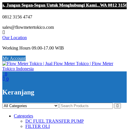
, Jangan Segan-Segan Untuk Menghubungi Kami...WA 0812 3156 47
Skip
to
0812 3156 4747
content
sales@flowmetertokico.com
Our Location
Working Hours 09.00-17.00 WIB
My Account
0
0
Keranjang
Categories
DC FUEL TRANSFER PUMP
FILTER OLI