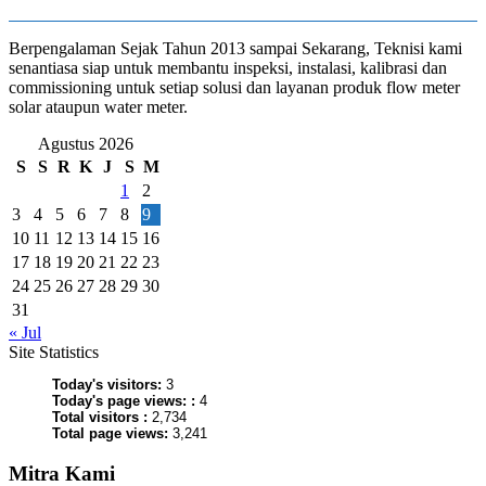
Berpengalaman Sejak Tahun 2013 sampai Sekarang, Teknisi kami
senantiasa siap untuk membantu inspeksi, instalasi, kalibrasi dan
commissioning untuk setiap solusi dan layanan produk flow meter
solar ataupun water meter.
Agustus 2026
S
S
R
K
J
S
M
1
2
3
4
5
6
7
8
9
10
11
12
13
14
15
16
17
18
19
20
21
22
23
24
25
26
27
28
29
30
31
« Jul
Site Statistics
Today's visitors:
3
Today's page views: :
4
Total visitors :
2,734
Total page views:
3,241
Mitra Kami