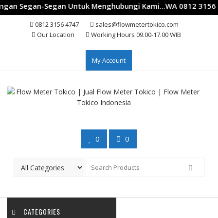
gan Segan-Segan Untuk Menghubungi Kami...WA 0812 3156 47
Skip
0812 3156 4747
sales@flowmetertokico.com
to
Our Location
Working Hours 09.00-17.00 WIB
content
My Account
0
0
CATEGORIES