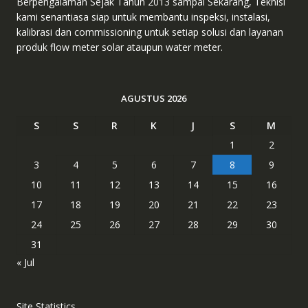
Berpengalaman Sejak Tahun 2013 sampai Sekarang, Teknisi
kami senantiasa siap untuk membantu inspeksi, instalasi,
kalibrasi dan commissioning untuk setiap solusi dan layanan
produk flow meter solar ataupun water meter.
AGUSTUS 2026
S
S
R
K
J
S
M
1
2
3
4
5
6
7
8
9
10
11
12
13
14
15
16
17
18
19
20
21
22
23
24
25
26
27
28
29
30
31
« Jul
Site Statistics