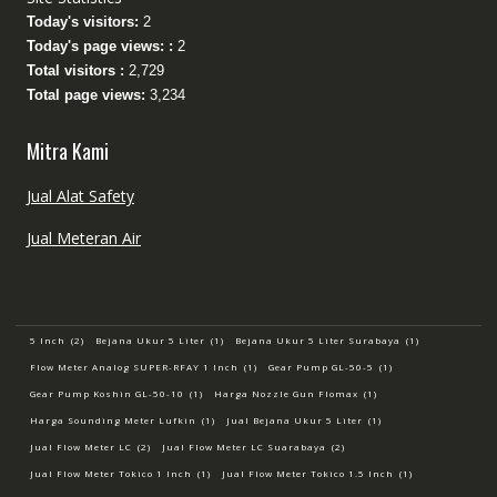
Today's visitors:
2
Today's page views: :
2
Total visitors :
2,729
Total page views:
3,234
Mitra Kami
Jual Alat Safety
Jual Meteran Air
5 Inch
(2)
Bejana Ukur 5 Liter
(1)
Bejana Ukur 5 Liter Surabaya
(1)
Flow Meter Analog SUPER-RFAY 1 Inch
(1)
Gear Pump GL-50-5
(1)
Gear Pump Koshin GL-50-10
(1)
Harga Nozzle Gun Flomax
(1)
Harga Sounding Meter Lufkin
(1)
Jual Bejana Ukur 5 Liter
(1)
Jual Flow Meter LC
(2)
Jual Flow Meter LC Suarabaya
(2)
Jual Flow Meter Tokico 1 Inch
(1)
Jual Flow Meter Tokico 1.5 Inch
(1)