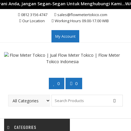
ni Anda, Jangan Segan-Segan Untuk Menghubungi Kami...WA 
Skip
0812 3156 4747
sales@flowmetertokico.com
to
Our Location
Working Hours 09.00-17.00 WIB
content
My Account
0
0
CATEGORIES