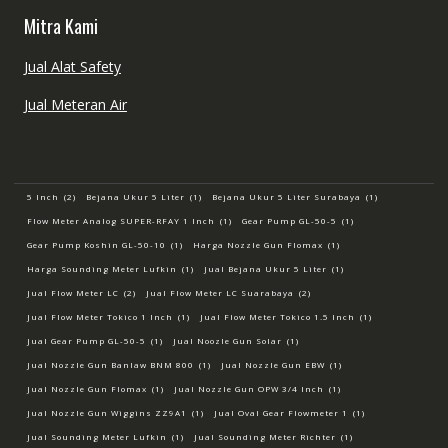
Mitra Kami
Jual Alat Safety
Jual Meteran Air
5 Inch
(2)
Bejana Ukur 5 Liter
(1)
Bejana Ukur 5 Liter Surabaya
(1)
Flow Meter Analog SUPER-RFAY 1 Inch
(1)
Gear Pump GL-50-5
(1)
Gear Pump Koshin GL-50-10
(1)
Harga Nozzle Gun Flomax
(1)
Harga Sounding Meter Lufkin
(1)
Jual Bejana Ukur 5 Liter
(1)
Jual Flow Meter LC
(2)
Jual Flow Meter LC Suarabaya
(2)
Jual Flow Meter Tokico 1 Inch
(1)
Jual Flow Meter Tokico 1.5 Inch
(1)
Jual Gear Pump GL-50-5
(1)
Jual Noozle Gun Solar
(1)
Jual Nozzle Gun Banlaw BNM 800
(1)
Jual Nozzle Gun EBW
(1)
Jual Nozzle Gun Flomax
(1)
Jual Nozzle Gun OPW 3/4 Inch
(1)
Jual Nozzle Gun Wiggins ZZ9A1
(1)
Jual Oval Gear Flowmeter 1
(1)
Jual Sounding Meter Lufkin
(1)
Jual Sounding Meter Richter
(1)