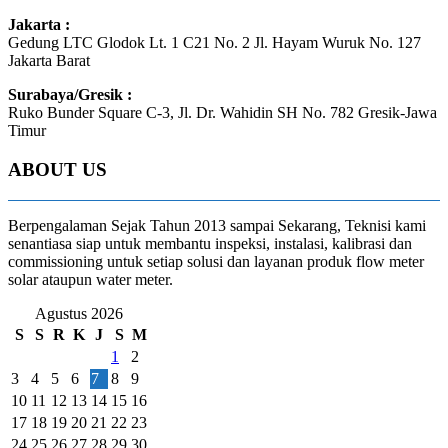
Jakarta :
Gedung LTC Glodok Lt. 1 C21 No. 2 Jl. Hayam Wuruk No. 127
Jakarta Barat
Surabaya/Gresik :
Ruko Bunder Square C-3, Jl. Dr. Wahidin SH No. 782 Gresik-Jawa
Timur
ABOUT US
Berpengalaman Sejak Tahun 2013 sampai Sekarang, Teknisi kami
senantiasa siap untuk membantu inspeksi, instalasi, kalibrasi dan
commissioning untuk setiap solusi dan layanan produk flow meter
solar ataupun water meter.
Agustus 2026
S
S
R
K
J
S
M
1
2
3
4
5
6
7
8
9
10
11
12
13
14
15
16
17
18
19
20
21
22
23
24
25
26
27
28
29
30