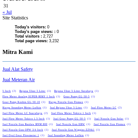
31
« Jul
Site Statistics
Today's visitors:
0
Today's page views: :
0
Total visitors :
2,727
Total page views:
3,232
Mitra Kami
Jual Alat Safety
Jual Meteran Air
5 Inch
(2)
Bejana Ukur 5 Liter
(1)
Bejana Ukur 5 Liter Surabaya
(1)
Flow Meter Analog SUPER-RFAY 1 Inch
(1)
Gear Pump GL-50-5
(1)
Gear Pump Koshin GL-50-10
(1)
Harga Nozzle Gun Flomax
(1)
Harga Sounding Meter Lufkin
(1)
Jual Bejana Ukur 5 Liter
(1)
Jual Flow Meter LC
(2)
Jual Flow Meter LC Suarabaya
(2)
Jual Flow Meter Tokico 1 Inch
(1)
Jual Flow Meter Tokico 1.5 Inch
(1)
Jual Gear Pump GL-50-5
(1)
Jual Noozle Gun Solar
(1)
Jual Nozzle Gun Banlaw BNM 800
(1)
Jual Nozzle Gun EBW
(1)
Jual Nozzle Gun Flomax
(1)
Jual Nozzle Gun OPW 3/4 Inch
(1)
Jual Nozzle Gun Wiggins ZZ9A1
(1)
Jual Oval Gear Flowmeter 1
(1)
Jual Sounding Meter Lufkin
(1)