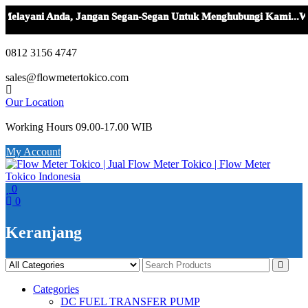
layani Anda, Jangan Segan-Segan Untuk Menghubungi Kami...WA 0
Skip
to
0812 3156 4747
content
sales@flowmetertokico.com
Our Location
Working Hours 09.00-17.00 WIB
My Account
0
0
Keranjang
Categories
DC FUEL TRANSFER PUMP