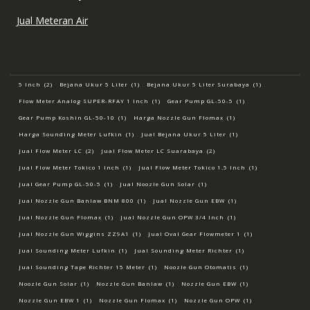
Jual Meteran Air
5 Inch
(2)
Bejana Ukur 5 Liter
(1)
Bejana Ukur 5 Liter Surabaya
(1)
Flow Meter Analog SUPER-RFAY 1 Inch
(1)
Gear Pump GL-50-5
(1)
Gear Pump Koshin GL-50-10
(1)
Harga Nozzle Gun Flomax
(1)
Harga Sounding Meter Lufkin
(1)
Jual Bejana Ukur 5 Liter
(1)
Jual Flow Meter LC
(2)
Jual Flow Meter LC Suarabaya
(2)
Jual Flow Meter Tokico 1 Inch
(1)
Jual Flow Meter Tokico 1.5 Inch
(1)
Jual Gear Pump GL-50-5
(1)
Jual Noozle Gun Solar
(1)
Jual Nozzle Gun Banlaw BNM 800
(1)
Jual Nozzle Gun EBW
(1)
Jual Nozzle Gun Flomax
(1)
Jual Nozzle Gun OPW 3/4 Inch
(1)
Jual Nozzle Gun Wiggins ZZ9A1
(1)
Jual Oval Gear Flowmeter 1
(1)
Jual Sounding Meter Lufkin
(1)
Jual Sounding Meter Richter
(1)
Jual Sounding Tape Richter 15 Meter
(1)
Noozle Gun Otomatis
(1)
Noozle Gun Solar
(1)
Nozzle Gun Banlaw
(1)
Nozzle Gun EBW
(1)
Nozzle Gun EBW 1
(1)
Nozzle Gun Flomax
(1)
Nozzle Gun OPW
(1)