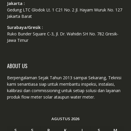
Jakarta :
Gedung LTC Glodok Lt. 1 C21 No. 2 Jl. Hayam Wuruk No. 127
Jakarta Barat
Surabaya/Gresik :
Ruko Bunder Square C-3, Jl. Dr. Wahidin SH No. 782 Gresik-
Jawa Timur
ABOUT US
Berpengalaman Sejak Tahun 2013 sampai Sekarang, Teknisi
kami senantiasa siap untuk membantu inspeksi, instalasi,
kalibrasi dan commissioning untuk setiap solusi dan layanan
produk flow meter solar ataupun water meter.
AGUSTUS 2026
S
S
R
K
J
S
M