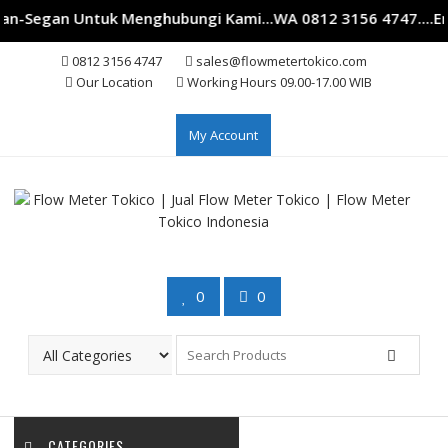
n-Segan Untuk Menghubungi Kami...WA 0812 3156 4747....Em
Skip
0812 3156 4747
sales@flowmetertokico.com
to
Our Location
Working Hours 09.00-17.00 WIB
content
My Account
0
0
CATEGORIES