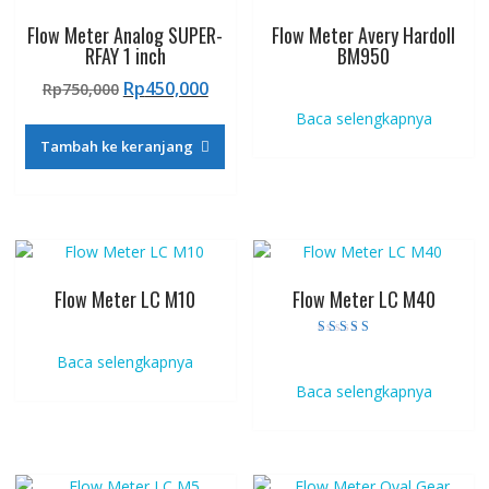
Flow Meter Analog SUPER-
Flow Meter Avery Hardoll
RFAY 1 inch
BM950
Harga
Harga
Rp
450,000
Rp
750,000
aslinya
saat
Baca selengkapnya
adalah:
ini
Tambah ke keranjang
Rp750,000.
adalah:
Rp450,000.
Flow Meter LC M10
Flow Meter LC M40
Dinilai
Baca selengkapnya
4.00
dari 5
Baca selengkapnya